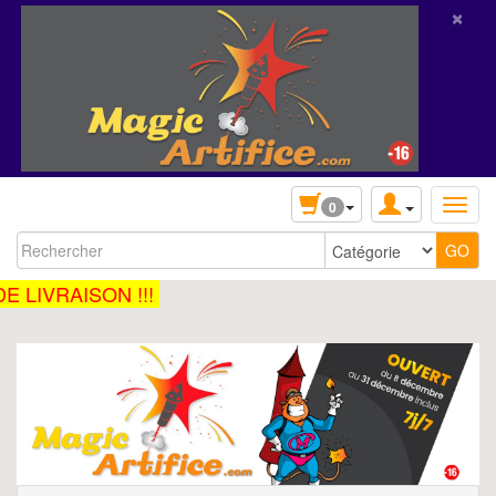
×
0
 LIVRAISON !!!