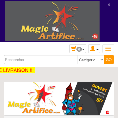
×
0
IVRAISON !!!