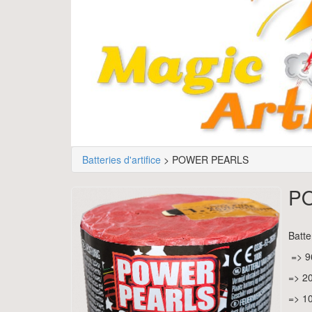
Batteries d'artifice
> POWER PEARLS
P
Batte
=> 9
=> 2
=> 1