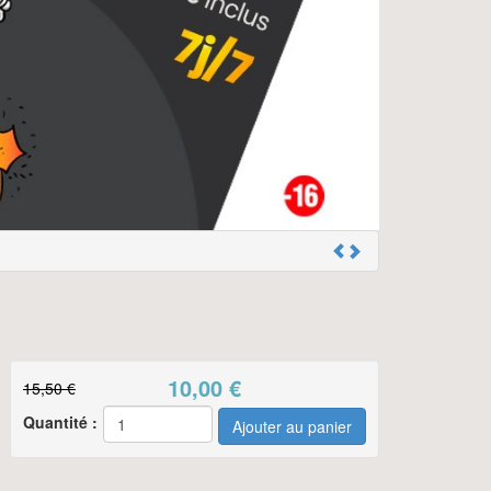
10,00
€
15,50 €
Quantité :