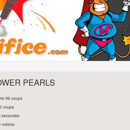
OWER PEARLS
rie 96 coups
6 coups
0 secondes
0 mètres