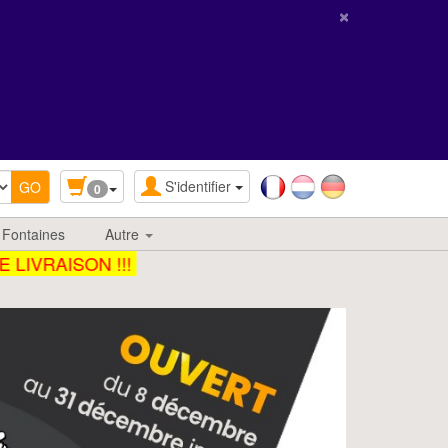
×
S'identifier
0
 Fontaines
Autre
VRAISON !!!