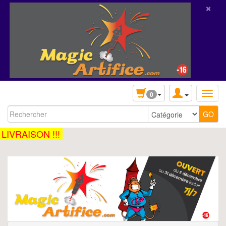
×
0
IVRAISON !!!