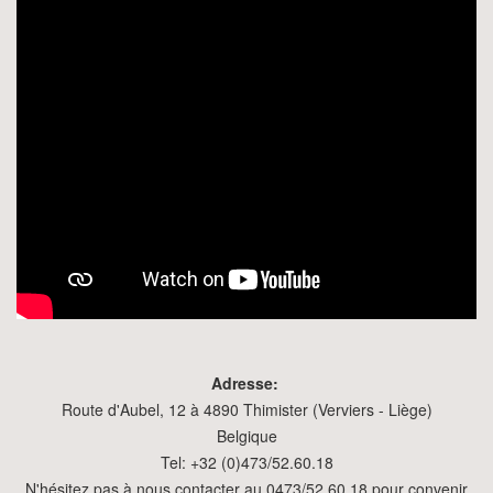
Adresse:
Route d'Aubel, 12 à 4890 Thimister (Verviers - Liège)
Belgique
Tel: +32 (0)473/52.60.18
N'hésitez pas à nous contacter au 0473/52.60.18 pour convenir