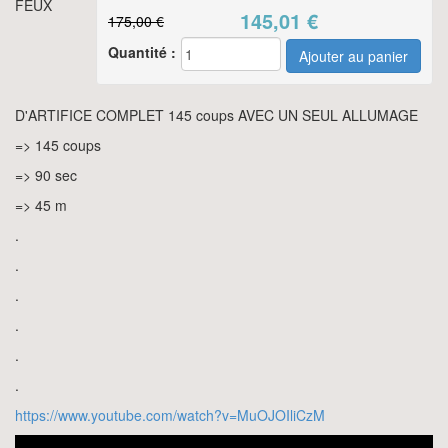
FEUX
145,01
€
175,00 €
Quantité :
D'ARTIFICE COMPLET 145 coups AVEC UN SEUL ALLUMAGE
=> 145 coups
=> 90 sec
=> 45 m
.
.
.
.
.
.
https://www.youtube.com/watch?v=MuOJOIliCzM