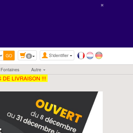
×
S'identifier
0
 Fontaines
Autre
E LIVRAISON !!!