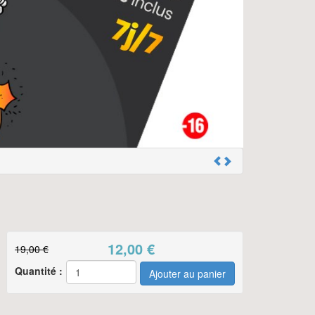
12,00
€
19,00 €
Quantité :