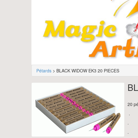
Pétards
> BLACK WIDOW EK3 20 PIECES
BL
20 pé
.
.
.